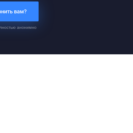
онить вам?
лностью анонимно